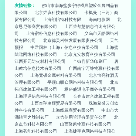
友情链接：
佛山市南海盐步宇得模具塑胶金属制品有
限公司
北京烂议科技有限公司
卡枫曼（三河）商
贸有限公司
上海朗怡特科技有限
海南电影网
北
京恳尼蒂商贸有限公司
山西荣都慧信息咨询有限公
司
上海宿朴信息科技有限公司
义乌市天皓网络科
技有限公司
北京德灵科技发展有限责任公司
天气
预报
中君国林（上海）信息科技有限公司
上海蜜
陆哒网络科技有限公司
北京允安教育科技有限公司
江西开元防火材料有限公司
全椒县新华印刷厂
唐
山教培信息技术有限公司
广西南宁万铮物联科技有限
公司
上海竟硕金属材料有限公司
北京怡亮祥酒店
管理有限公司
平顶山联众网络科技有限公司
北京
拓佰建筑工程有限公司
桐庐盛通电子商务有限公司
上海理运信息科技有限公司
长春市建合建筑工程有限
公司
山西泰翔凌辉贸易有限公司
珠海希盛云创软
件科技有限公司
上海线翼商贸有限公司
中山市大
涌镇宝之胜制衣厂
众势信用管理有限责任公司
北
京点节科技有限公司
山西隆凯物联科技有限公司
上海苍能科技有限公司
上海捷宇克网络科技有限公