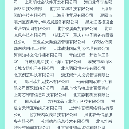
司
上海萌壮鑫软件开发有限公司
海口龙华宁益熙
网络科技经营部
北京科立华科技有限公司
上海章
闵韵科技有限公司
上海贵伐贸易有限公司
襄阳市
襄州区西典青少年拓展服务有限公司
黑龙江省橙凌企
业营销策划有限公司
北京俊溪商贸有限公司
北京
克佩科技有限公司
猫咪乐享（重庆）电子商务有限责
任公司
三亚孟天涯酒店管理有限公司
保税区依美
郡网站制作工作室
天津战捷国际货运代理有限公司
河南知林文化传播有限公司
青白江程一梵软件工作
室
谷诚机电科技（上海）有限公司
泰安市泰山区
长城安防电子有限公司
北京羽阳博科技有限公司
北京例芝科技有限公司
浙江崇艸人投资管理有限公
司
郑州菲力克技术有限公司
云南省国际旅行社有
限公司西双版纳分公司
昌邑市饮马镇成龙百货商铺
上海芯缔菲信息科技有限公司
北京静聪科技有限公
司
周易算命
农联优品（北京）科技有限公司
福
建省天晴互动娱乐有限公司
上海许吾程网络科技有限
公司
北京庆鸿双茂科技有限公司
河北农合信息服
务有限公司
苏州德泉信息技术有限公司
北京坤尚
行投资顾问有限公司
北京寰亚留学咨询有限公司